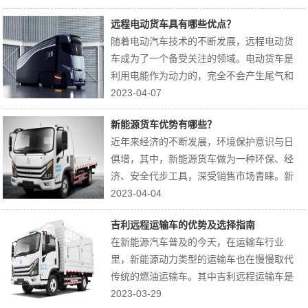
伍，但是他们是否值得信赖？这是非常值得
远程电动货车具有哪些优点？
探讨的问题。吉利其货车产品在市场上有着
随着电动汽车技术的不断发展，远程电动货
不俗的影响力和声誉。那么，我们可以从以
车成为了一个备受关注的领域。电动货车是
下几个...
利用电能作为动力的，完全不会产生尾气和
噪音污染，从根本上保护了环境和人类健
2023-04-07
康。同时，电动货车的能源来自于电网，不
新能源货车优势有哪些？
需要燃料，因此，具有很好的节能效果。相
近年来经济的不断发展，环境保护意识与日
比传统燃油货车，远程电动货车具有以下几
俱增，其中，新能源货车做为一种环保、经
个优点...
济、安全代步工具，深受销售市场青睐。新
能源货车做为新能源车辆不可或缺的一部
2023-04-04
分，不但能够降低排放标准，也具有其他一
吉利远程运输车的优势及选择指南
些的优势。下面我们就从多个方面分析新能
在新能源汽车普及的今天，在运输车行业
源货车的优势。这一类的货车选用电力、氢
里，新能源动力类型的运输车也在慢慢取代
能等清...
传统的燃油运输车。其中吉利远程运输车是
一款专门用于长途运输的新能源商用车，具
2023-03-29